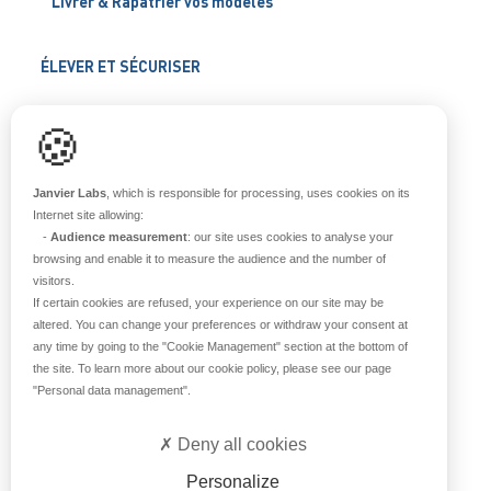
Livrer & Rapatrier vos modèles
ÉLEVER ET SÉCURISER
Support scientifique
🍪
Blog
FAQ
Janvier Labs
, which is responsible for processing, uses cookies on its
Internet site allowing:
-
Audience measurement
: our site uses cookies to analyse your
À PROPOS
browsing and enable it to measure the audience and the number of
visitors.
Notre histoire
If certain cookies are refused, your experience on our site may be
Nos équipes
altered. You can change your preferences or withdraw your consent at
any time by going to the
"Cookie Management"
section at the bottom of
Nos valeurs
the site. To learn more about our cookie policy, please see our page
Notre site
"Personal data management"
.
Certifications
Carrière
Deny all cookies
Contact
Personalize