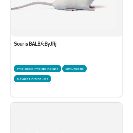
Souris BALB/cByJRj
Physiologie-Physiopathologie
Immunologie
Maladies infectieuses