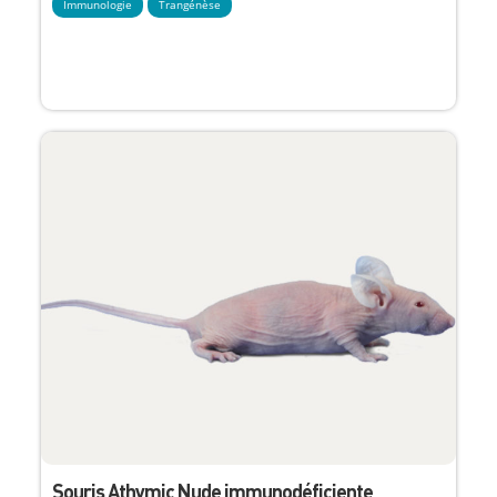
Immunologie
Trangénèse
Souris Athymic Nude immunodéficiente