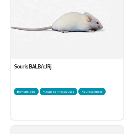
Souris BALB/cJRj
Immunologie
Maladies infectieuses
Neurosciences