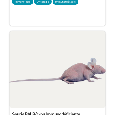
Immunologie
Oncologie
Immunothérapie
Souris BALB/c-nu Immunodéficiente