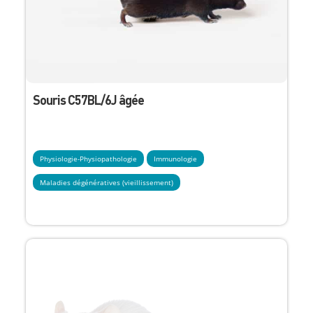
Souris C57BL/6J âgée
Physiologie-Physiopathologie
Immunologie
Maladies dégénératives (vieillissement)