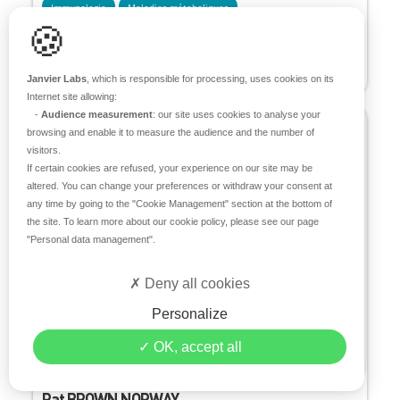
Immunologie
Maladies métaboliques
🍪
Janvier Labs
, which is responsible for processing, uses cookies on its
Internet site allowing:
-
Audience measurement
: our site uses cookies to analyse your
browsing and enable it to measure the audience and the number of
visitors.
If certain cookies are refused, your experience on our site may be
altered. You can change your preferences or withdraw your consent at
any time by going to the
"Cookie Management"
section at the bottom of
the site. To learn more about our cookie policy, please see our page
"Personal data management"
.
Deny all cookies
Personalize
OK, accept all
Rat BROWN NORWAY