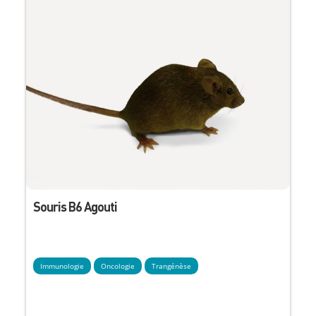
Souris B6 Agouti
Immunologie
Oncologie
Trangénèse