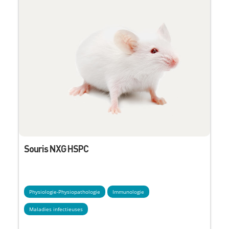
Souris NXG HSPC
Physiologie-Physiopathologie
Immunologie
Maladies infectieuses