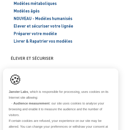
Modèles métaboliques
Modèles âgés
NOUVEAU - Modèles humanisés
Elever et sécuriser votre lignée
Préparer votre modèle
Livrer & Rapatrier vos modèles
ÉLEVER ET SÉCURISER
Support scientifique
🍪
Blog
FAQ
Janvier Labs
, which is responsible for processing, uses cookies on its
Internet site allowing:
-
Audience measurement
: our site uses cookies to analyse your
À PROPOS
browsing and enable it to measure the audience and the number of
visitors.
Notre histoire
If certain cookies are refused, your experience on our site may be
Nos équipes
altered. You can change your preferences or withdraw your consent at