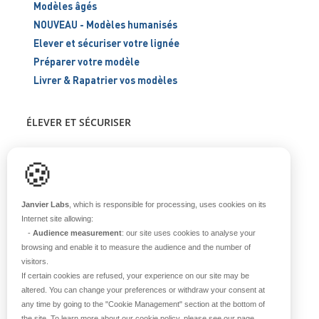
Modèles âgés
NOUVEAU - Modèles humanisés
Elever et sécuriser votre lignée
Préparer votre modèle
Livrer & Rapatrier vos modèles
ÉLEVER ET SÉCURISER
Support scientifique
🍪
Blog
FAQ
Janvier Labs
, which is responsible for processing, uses cookies on its
Internet site allowing:
-
Audience measurement
: our site uses cookies to analyse your
À PROPOS
browsing and enable it to measure the audience and the number of
visitors.
Notre histoire
If certain cookies are refused, your experience on our site may be
Nos équipes
altered. You can change your preferences or withdraw your consent at
any time by going to the
"Cookie Management"
section at the bottom of
Nos valeurs
the site. To learn more about our cookie policy, please see our page