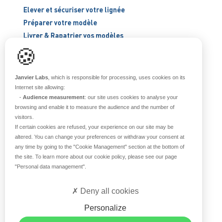
Elever et sécuriser votre lignée
Préparer votre modèle
Livrer & Rapatrier vos modèles
🍪
ÉLEVER ET SÉCURISER
Janvier Labs
, which is responsible for processing, uses cookies on its
Internet site allowing:
Support scientifique
-
Audience measurement
: our site uses cookies to analyse your
Blog
browsing and enable it to measure the audience and the number of
FAQ
visitors.
If certain cookies are refused, your experience on our site may be
altered. You can change your preferences or withdraw your consent at
À PROPOS
any time by going to the
"Cookie Management"
section at the bottom of
the site. To learn more about our cookie policy, please see our page
"Personal data management"
.
Notre histoire
Nos équipes
Deny all cookies
Nos valeurs
Notre site
Personalize
Certifications