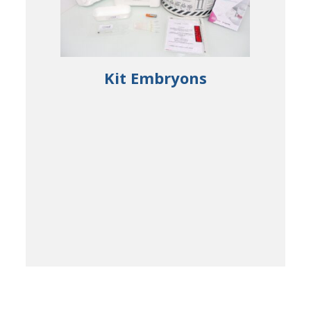
ide De
Kit Embryons
Déc
P