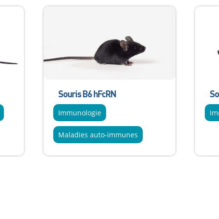
Souris B6 hFcRN
So
Immunologie
Im
Maladies auto-immunes