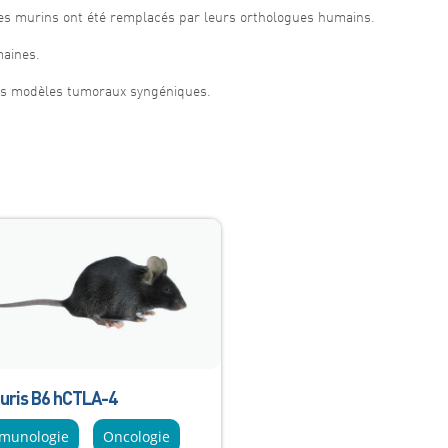
s murins ont été remplacés par leurs orthologues humains.
maines.
des modèles tumoraux syngéniques.
uris B6 hCTLA-4
munologie
Oncologie