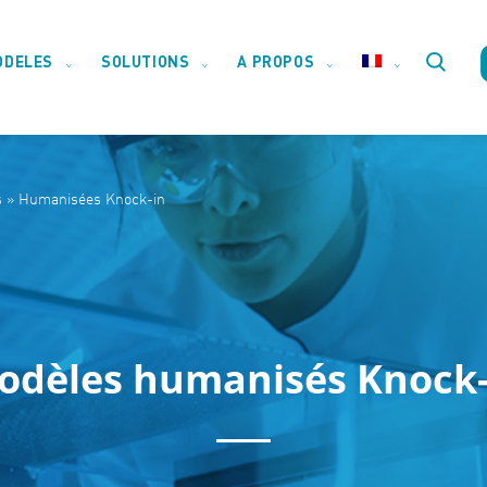
ODELES
SOLUTIONS
A PROPOS
Toggle
s
»
Humanisées Knock-in
website
s
»
Humanisées Knock-in
search
odèles humanisés Knock-