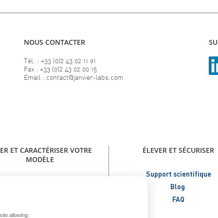
NOUS CONTACTER
SU
Tél. : +33 (0)2 43 02 11 91
Fax : +33 (0)2 43 02 00 15
Email : contact@janvier-labs.com
ER ET CARACTÉRISER VOTRE
ÉLEVER ET SÉCURISER
MODÈLE
Support scientifique
ver votre modèle - Catalogue
Blog
Janvier Labs
FAQ
AU - Modèles immunodéficients
ite allowing:
Modèles métaboliques