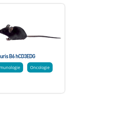
uris B6 hCD3EDG
munologie
Oncologie