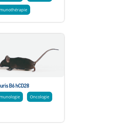
munothérapie
uris B6 hCD28
munologie
Oncologie