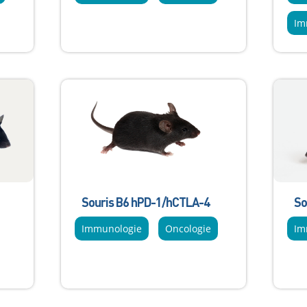
Im
Souris B6 hPD-1/hCTLA-4
So
Immunologie
Oncologie
Im