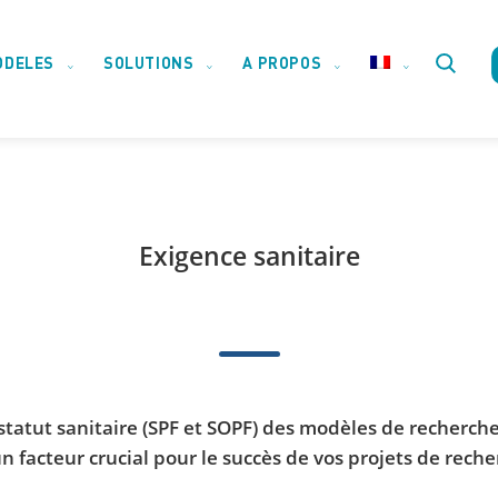
ODELES
SOLUTIONS
A PROPOS
Toggle
website
search
Exigence sanitaire
statut sanitaire (SPF et SOPF) des modèles de recherc
un facteur crucial pour le succès de vos projets de reche