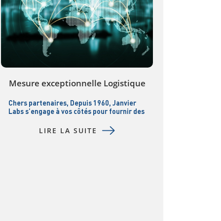
Mesure exceptionnelle Logistique
Chers partenaires, Depuis 1960, Janvier
Labs s’engage à vos côtés pour fournir des
modèles de recherche et services associés
de laplus haute qualité. Dans un contexte
LIRE LA SUITE
mondial en constante évolution, nous
restons déterminés à garantir
lacontinuité de nos approvisionnements
et à maintenir l’excellence scientifique
que vous attendez de nous. Depuis
plusieurs mois, les tensions géopolitiques
[…]