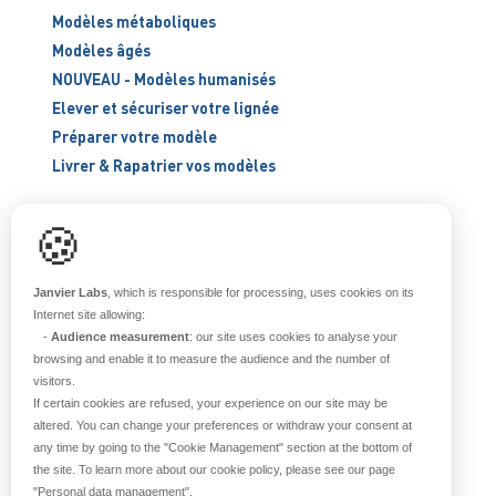
Modèles métaboliques
Modèles âgés
NOUVEAU - Modèles humanisés
Elever et sécuriser votre lignée
Préparer votre modèle
Livrer & Rapatrier vos modèles
🍪
ÉLEVER ET SÉCURISER
Support scientifique
Janvier Labs
, which is responsible for processing, uses cookies on its
Blog
Internet site allowing:
-
Audience measurement
: our site uses cookies to analyse your
FAQ
browsing and enable it to measure the audience and the number of
visitors.
If certain cookies are refused, your experience on our site may be
À PROPOS
altered. You can change your preferences or withdraw your consent at
any time by going to the
"Cookie Management"
section at the bottom of
Notre histoire
the site. To learn more about our cookie policy, please see our page
Nos équipes
"Personal data management"
.