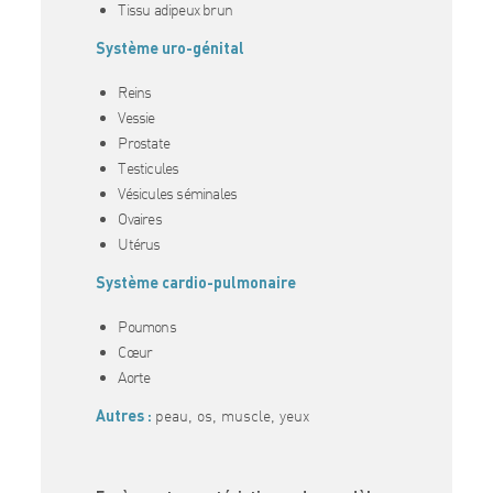
Tissu adipeux brun
Système uro-génital
Reins
Vessie
Prostate
Testicules
Vésicules séminales
Ovaires
Utérus
Système cardio-pulmonaire
Poumons
Cœur
Aorte
Autres :
peau, os, muscle, yeux