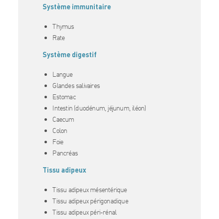
Système immunitaire
Thymus
Rate
Système digestif
Langue
Glandes salivaires
Estomac
Intestin (duodénum, jéjunum, iléon)
Caecum
Colon
Foie
Pancréas
Tissu adipeux
Tissu adipeux mésentérique
Tissu adipeux périgonadique
Tissu adipeux péri-rénal