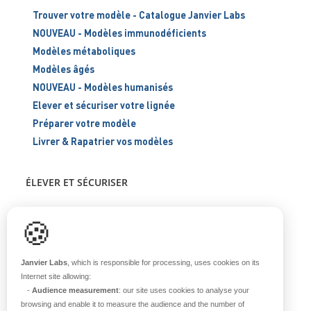
Trouver votre modèle - Catalogue Janvier Labs
NOUVEAU - Modèles immunodéficients
Modèles métaboliques
Modèles âgés
NOUVEAU - Modèles humanisés
Elever et sécuriser votre lignée
Préparer votre modèle
Livrer & Rapatrier vos modèles
ÉLEVER ET SÉCURISER
Support scientifique
🍪
Blog
FAQ
Janvier Labs
, which is responsible for processing, uses cookies on its
Internet site allowing:
-
Audience measurement
: our site uses cookies to analyse your
À PROPOS
browsing and enable it to measure the audience and the number of