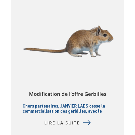
Modification de l’offre Gerbilles
Chers partenaires, JANVIER LABS cesse la
commercialisation des gerbilles, avec le
calendrier suivant : Cette décision résulte de
l’évolution des besoins au sein de la
LIRE LA SUITE
communauté de recherche, ainsi que de la
nécessité de mieux allouer nos ressources