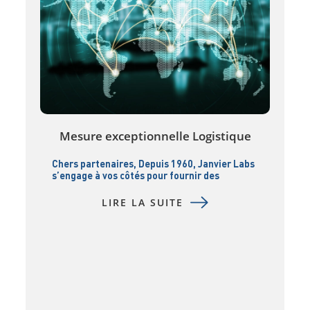
Mesure exceptionnelle Logistique
Chers partenaires, Depuis 1960, Janvier Labs
s’engage à vos côtés pour fournir des
modèles de recherche et services associés de
laplus haute qualité. Dans un contexte
LIRE LA SUITE
mondial en constante évolution, nous restons
déterminés à garantir lacontinuité de nos
approvisionnements et à maintenir
l’excellence scientifique que vous attendez
de nous. Depuis plusieurs mois, les tensions
géopolitiques […]