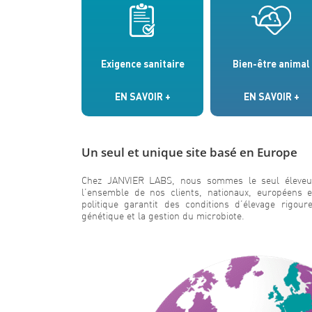
Exigence sanitaire
Bien-être animal
EN SAVOIR +
EN SAVOIR +
Un seul et unique site basé en Europe
Chez JANVIER LABS, nous sommes le seul éleveur d
l’ensemble de nos clients, nationaux, européens e
politique garantit des conditions d’élevage rig
génétique et la gestion du microbiote.