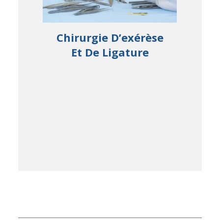
tion
Chirurgie D’exérèse
Rev
s
Et De Ligature
Lign
C