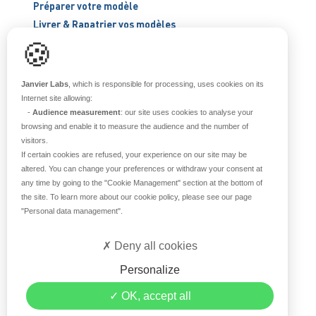
Préparer votre modèle
Livrer & Rapatrier vos modèles
🍪
ÉLEVER ET SÉCURISER
Janvier Labs
, which is responsible for processing, uses cookies on its
Internet site allowing:
Support scientifique
-
Audience measurement
: our site uses cookies to analyse your
Blog
browsing and enable it to measure the audience and the number of
FAQ
visitors.
If certain cookies are refused, your experience on our site may be
altered. You can change your preferences or withdraw your consent at
À PROPOS
any time by going to the
"Cookie Management"
section at the bottom of
the site. To learn more about our cookie policy, please see our page
"Personal data management"
.
Notre histoire
Nos équipes
Deny all cookies
Nos valeurs
Notre site
Personalize
Certifications
OK, accept all
Carrière