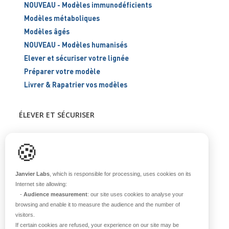
NOUVEAU - Modèles immunodéficients
Modèles métaboliques
Modèles âgés
NOUVEAU - Modèles humanisés
Elever et sécuriser votre lignée
Préparer votre modèle
Livrer & Rapatrier vos modèles
ÉLEVER ET SÉCURISER
Support scientifique
🍪
Blog
FAQ
Janvier Labs
, which is responsible for processing, uses cookies on its
Internet site allowing:
-
Audience measurement
: our site uses cookies to analyse your
À PROPOS
browsing and enable it to measure the audience and the number of
visitors.
Notre histoire
If certain cookies are refused, your experience on our site may be