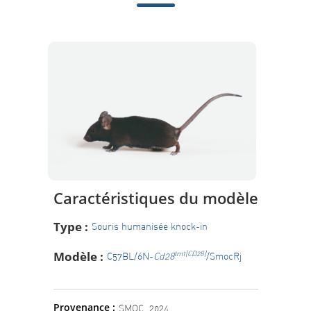
Caractéristiques du modèle
Type :
Souris humanisée knock-in
Modèle :
tm1(CD28)
C57BL/6N-
Cd28
/SmocRj
Provenance :
SMOC, 2024