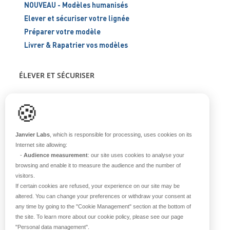
NOUVEAU - Modèles humanisés
Elever et sécuriser votre lignée
Préparer votre modèle
Livrer & Rapatrier vos modèles
ÉLEVER ET SÉCURISER
Support scientifique
🍪
Blog
FAQ
Janvier Labs
, which is responsible for processing, uses cookies on its
Internet site allowing:
-
Audience measurement
: our site uses cookies to analyse your
À PROPOS
browsing and enable it to measure the audience and the number of
visitors.
Notre histoire
If certain cookies are refused, your experience on our site may be
Nos équipes
altered. You can change your preferences or withdraw your consent at
any time by going to the
"Cookie Management"
section at the bottom of
Nos valeurs
the site. To learn more about our cookie policy, please see our page
Notre site
"Personal data management"
.