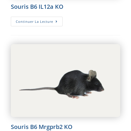
Souris B6 IL12a KO
Souris
Continuer La Lecture
B6
IL12a
KO
Souris B6 Mrgprb2 KO