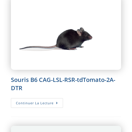
Souris B6 CAG-LSL-RSR-tdTomato-2A-
DTR
Souris
Continuer La Lecture
B6
CAG-
LSL-
RSR-
TdTomato-
2A-
DTR