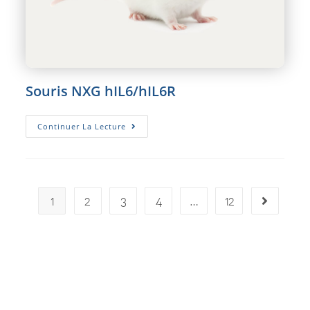
Souris NXG hIL6/hIL6R
Souris
Continuer La Lecture
NXG
HIL6/hIL6R
1
2
3
4
…
12
Aller à la pa