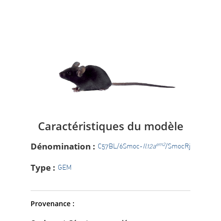
Caractéristiques du modèle
Dénomination :
em2
C57BL/6Smoc-
Il12a
/SmocRj
Type :
GEM
Provenance :