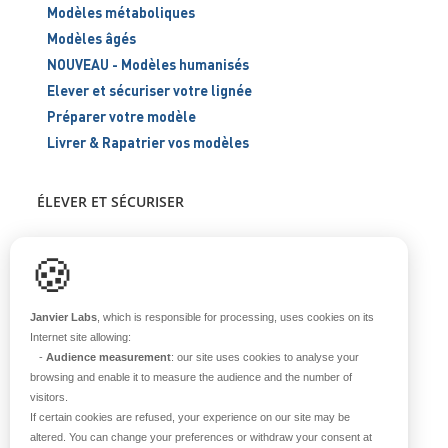
Modèles métaboliques
Modèles âgés
NOUVEAU - Modèles humanisés
Elever et sécuriser votre lignée
Préparer votre modèle
Livrer & Rapatrier vos modèles
ÉLEVER ET SÉCURISER
Support scientifique
🍪
Blog
FAQ
Janvier Labs
, which is responsible for processing, uses cookies on its
Internet site allowing:
-
Audience measurement
: our site uses cookies to analyse your
À PROPOS
browsing and enable it to measure the audience and the number of
visitors.
Notre histoire
If certain cookies are refused, your experience on our site may be
Nos équipes
altered. You can change your preferences or withdraw your consent at