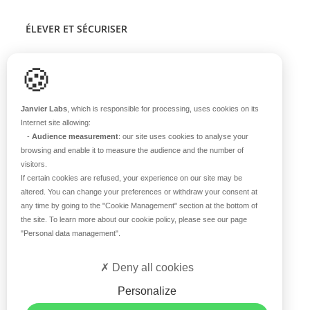
ÉLEVER ET SÉCURISER
Support scientifique
🍪
Blog
FAQ
Janvier Labs
, which is responsible for processing, uses cookies on its
Internet site allowing:
-
Audience measurement
: our site uses cookies to analyse your
À PROPOS
browsing and enable it to measure the audience and the number of
visitors.
Notre histoire
If certain cookies are refused, your experience on our site may be
Nos équipes
altered. You can change your preferences or withdraw your consent at
any time by going to the
"Cookie Management"
section at the bottom of
Nos valeurs
the site. To learn more about our cookie policy, please see our page
Notre site
"Personal data management"
.
Certifications
Carrière
Deny all cookies
Contact
Personalize