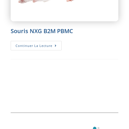
Souris NXG B2M PBMC
Souris
Continuer La Lecture
NXG
B2M
PBMC