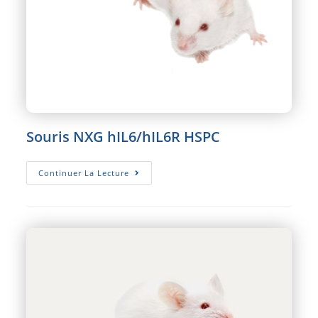
Souris NXG hIL6/hIL6R HSPC
Souris
Continuer La Lecture
NXG
HIL6/hIL6R
HSPC