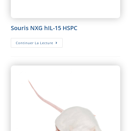
Souris NXG hIL-15 HSPC
Souris
Continuer La Lecture
NXG
HIL-
15
HSPC