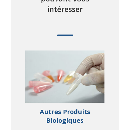
intéresser
Autres Produits
Gesti
ues
Biologiques
Et Ge