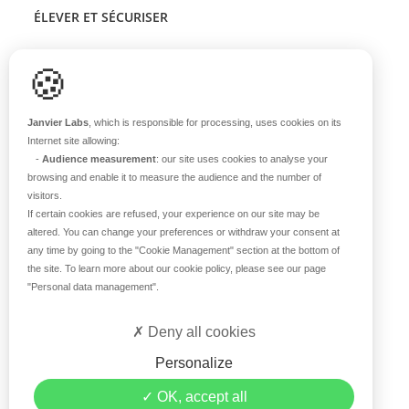
ÉLEVER ET SÉCURISER
Support scientifique
🍪
Blog
FAQ
Janvier Labs
, which is responsible for processing, uses cookies on its
Internet site allowing:
-
Audience measurement
: our site uses cookies to analyse your
À PROPOS
browsing and enable it to measure the audience and the number of
visitors.
Notre histoire
If certain cookies are refused, your experience on our site may be
Nos équipes
altered. You can change your preferences or withdraw your consent at
any time by going to the
"Cookie Management"
section at the bottom of
Nos valeurs
the site. To learn more about our cookie policy, please see our page
Notre site
"Personal data management"
.
Certifications
Carrière
Deny all cookies
Contact
Personalize
©2026 Janvier Labs –
Mentions légales
–
Conditions
OK, accept all