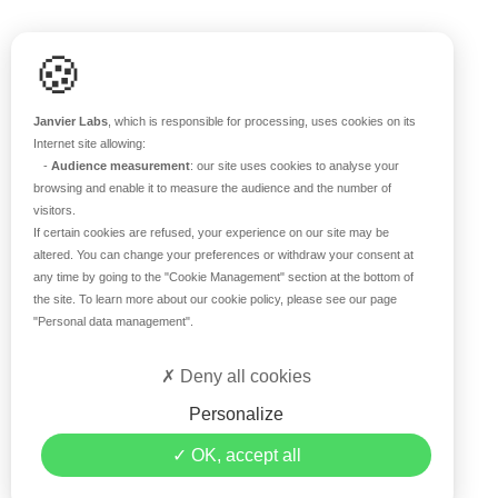
Support scientifique
🍪
Blog
FAQ
Janvier Labs
, which is responsible for processing, uses cookies on its
Internet site allowing:
-
Audience measurement
: our site uses cookies to analyse your
À PROPOS
browsing and enable it to measure the audience and the number of
visitors.
Notre histoire
If certain cookies are refused, your experience on our site may be
Nos équipes
altered. You can change your preferences or withdraw your consent at
any time by going to the
"Cookie Management"
section at the bottom of
Nos valeurs
the site. To learn more about our cookie policy, please see our page
Notre site
"Personal data management"
.
Certifications
Carrière
Deny all cookies
Contact
Personalize
©2026 Janvier Labs –
Mentions légales
–
Conditions
OK, accept all
générales de vente
–
Politique de confidentialité
–
Gestion
des données personnelles
– Tous droits réservés