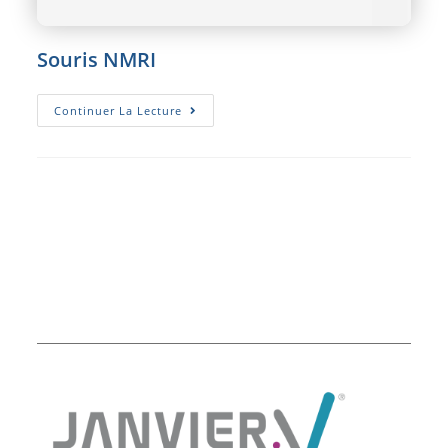
Souris NMRI
Souris
Continuer La Lecture
NMRI