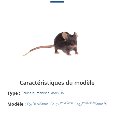
Caractéristiques du modèle
Type :
Souris humanisée knock-in
Modèle :
em1(CD274)
tm1(LAG3)
C57BL/6Smoc-
Cd274
-Lag3
/SmocRj