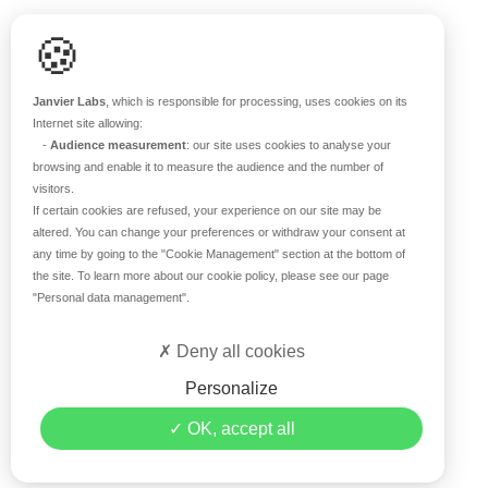
Support scientifique
🍪
Blog
FAQ
Janvier Labs
, which is responsible for processing, uses cookies on its
Internet site allowing:
-
Audience measurement
: our site uses cookies to analyse your
À PROPOS
browsing and enable it to measure the audience and the number of
visitors.
Notre histoire
If certain cookies are refused, your experience on our site may be
Nos équipes
altered. You can change your preferences or withdraw your consent at
any time by going to the
"Cookie Management"
section at the bottom of
Nos valeurs
the site. To learn more about our cookie policy, please see our page
Notre site
"Personal data management"
.
Certifications
Carrière
Deny all cookies
Contact
Personalize
©2026 Janvier Labs –
Mentions légales
–
Conditions
OK, accept all
générales de vente
–
Politique de confidentialité
–
Gestion
des données personnelles
– Tous droits réservés