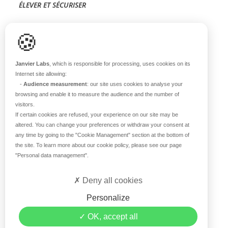
ÉLEVER ET SÉCURISER
Support scientifique
🍪
Blog
FAQ
Janvier Labs
, which is responsible for processing, uses cookies on its
Internet site allowing:
-
Audience measurement
: our site uses cookies to analyse your
À PROPOS
browsing and enable it to measure the audience and the number of
visitors.
Notre histoire
If certain cookies are refused, your experience on our site may be
Nos équipes
altered. You can change your preferences or withdraw your consent at
any time by going to the
"Cookie Management"
section at the bottom of
Nos valeurs
the site. To learn more about our cookie policy, please see our page
Notre site
"Personal data management"
.
Certifications
Carrière
Deny all cookies
Contact
Personalize
©2026 Janvier Labs –
Mentions légales
–
Conditions
OK, accept all
générales de vente
–
Politique de confidentialité
–
Gestion