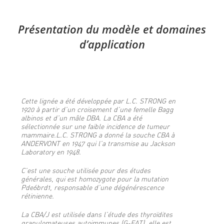
Présentation du modèle et domaines
d’application
Cette lignée a été développée par L.C. STRONG en
1920 à partir d’un croisement d’une femelle Bagg
albinos et d’un mâle DBA. La CBA a été
sélectionnée sur une faible incidence de tumeur
mammaire.L.C. STRONG a donné la souche CBA à
ANDERVONT en 1947 qui l’a transmise au Jackson
Laboratory en 1948.
C’est une souche utilisée pour des études
générales, qui est homozygote pour la mutation
Pde6brd1, responsable d’une dégénérescence
rétinienne.
La CBA/J est utilisée dans l’étude des thyroïdites
granulomateuses autoimmunes (G-EAT), elle est