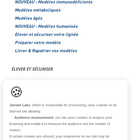
NOUVEAU - Modèles immunodéficients
Modèles métaboliques
Modèles âgés
NOUVEAU - Modèles humanisés
Elever et sécuriser votre lignée
Préparer votre modèle
Livrer & Rapatrier vos modèles
ÉLEVER ET SÉCURISER
Support scientifique
🍪
Blog
FAQ
Janvier Labs
, which is responsible for processing, uses cookies on its
Internet site allowing:
-
Audience measurement
: our site uses cookies to analyse your
À PROPOS
browsing and enable it to measure the audience and the number of
visitors.
Notre histoire
If certain cookies are refused, your experience on our site may be