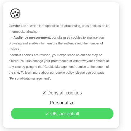
Support scientifique
🍪
Blog
FAQ
Janvier Labs
, which is responsible for processing, uses cookies on its
Internet site allowing:
-
Audience measurement
: our site uses cookies to analyse your
À PROPOS
browsing and enable it to measure the audience and the number of
visitors.
Notre histoire
If certain cookies are refused, your experience on our site may be
Nos équipes
altered. You can change your preferences or withdraw your consent at
any time by going to the
"Cookie Management"
section at the bottom of
Nos valeurs
the site. To learn more about our cookie policy, please see our page
Notre site
"Personal data management"
.
Certifications
Carrière
Deny all cookies
Contact
Personalize
©2026 Janvier Labs –
Mentions légales
–
Conditions
OK, accept all
générales de vente
–
Politique de confidentialité
–
Gestion
des données personnelles
– Tous droits réservés