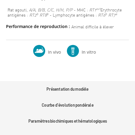
av1
Rat agouti,
A/A, B/B, C/C, H/H, P/P
- MHC :
RT1
Erythrocyte
b
b
b
a
antigènes :
RT2
RT8
- Lymphocyte antigènes :
RT6
RT7
Performance de reproduction :
Animal difficile à élever
In vivo
In vitro
Présentation du modèle
Courbe d'évolution pondérale
Paramètres biochimiques et hématologiques