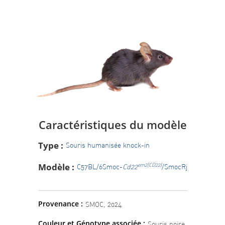
Caractéristiques du modèle
Type :
Souris humanisée knock-in
Modèle :
em2(CD22)
C57BL/6Smoc-
Cd22
/SmocRj
Provenance :
SMOC, 2024
Couleur et Génotype associée :
Souris noire