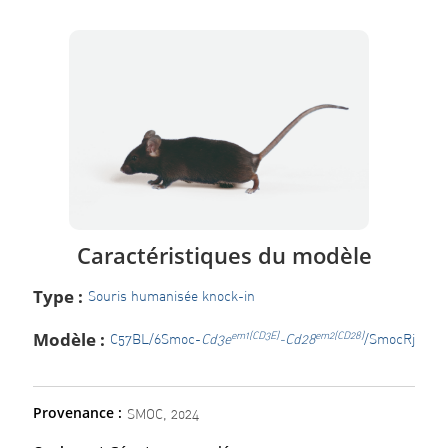
Caractéristiques du modèle
Type :
Souris humanisée knock-in
Modèle :
em1(CD3E)
em2(CD28)
C57BL/6Smoc-
Cd3e
-Cd28
/SmocRj
Provenance :
SMOC, 2024