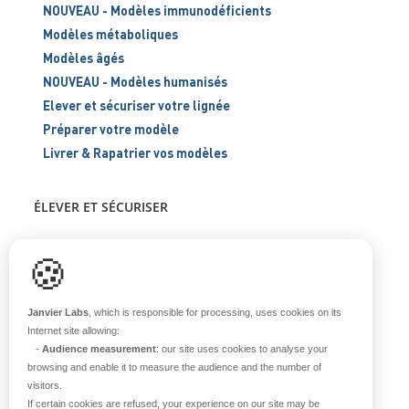
NOUVEAU - Modèles immunodéficients
Modèles métaboliques
Modèles âgés
NOUVEAU - Modèles humanisés
Elever et sécuriser votre lignée
Préparer votre modèle
Livrer & Rapatrier vos modèles
ÉLEVER ET SÉCURISER
Support scientifique
🍪
Blog
FAQ
Janvier Labs
, which is responsible for processing, uses cookies on its
Internet site allowing:
-
Audience measurement
: our site uses cookies to analyse your
À PROPOS
browsing and enable it to measure the audience and the number of
visitors.
Notre histoire
If certain cookies are refused, your experience on our site may be