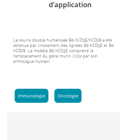
d’application
La souris double humanisée B6 hCD3E/hCD28 a été
obtenue par croisement des lignées B6 hCD3E et B6
hCD28. Le modèle B6 hCD3E comprend le
remplacement du gène murin
Cd3e
par son
orthologue humain.
Immunologie
Oncologie