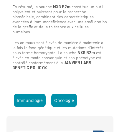
En résumé, la souche
NXG B2m
constitue un outil
polyvalent et puissant pour la recherche
biomédicale, combinant des caractéristiques
avancées d’immunodéficience avec une amélioration
de la greffe et de la tolérance aux cellules
humaines.
Les animaux sont élevés de manière à maintenir à
la fois le fond génétique et les mutations d’intérêt
sous forme homozygote. La souche
NXG B2m
est
élevée en mode consanguin et son phénotype est
contrôlé conformément à la
JANVIER LABS
GENETIC POLICY®
.
Immunologie
Oncologie