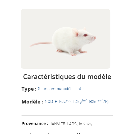
Caractéristiques du modèle
Type :
Souris immunodéficiente
Modèle :
scid
tm1
em1
NOD-Prkdc
-Il2rg
-B2m
/Rj
Provenance :
JANVIER LABS, in 2024