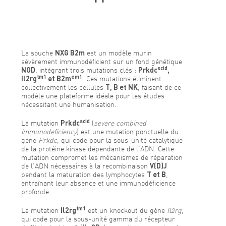
La souche
NXG B2m
est un modèle murin
sévèrement immunodéficient sur un fond génétique
scid
NOD
, intégrant trois mutations clés :
Prkdc
,
tm1
em1
Il2rg
et B2m
. Ces mutations éliminent
collectivement les cellules
T, B et NK
, faisant de ce
modèle une plateforme idéale pour les études
nécessitant une humanisation.
scid
La mutation
Prkdc
(
severe combined
immunodeficiency
) est une mutation ponctuelle du
gène
Prkdc
, qui code pour la sous-unité catalytique
de la protéine kinase dépendante de l’ADN. Cette
mutation compromet les mécanismes de réparation
de l’ADN nécessaires à la recombinaison
V(D)J
pendant la maturation des lymphocytes
T et B
,
entraînant leur absence et une immunodéficience
profonde.
tm1
La mutation
Il2rg
est un knockout du gène
Il2rg
,
qui code pour la sous-unité gamma du récepteur