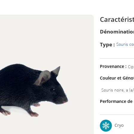
Caractéris
Dénomination
Type :
Souris c
Provenance :
Cip
Couleur et Génot
Souris noire, a (
Performance de 
Cryo