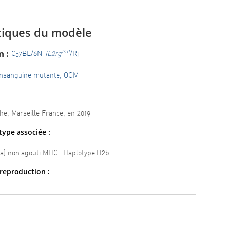
tiques du modèle
 :
tm1
C57BL/6N-
IL2rg
/Rj
onsanguine mutante, OGM
he, Marseille France, en 2019
ype associée :
a/a) non agouti MHC : Haplotype H2b
reproduction :