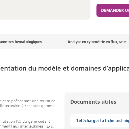
DEMANDER UN
amètres hématologiques
Analyse en cytométrie en flux, rate
entation du modèle et domaines d’applic
ciente présentant une mutation
Documents utiles
(Interleukin 2 receptor gamma
Télécharger la fiche techni
 mutation KO du gène codant
ent) aux interleukines (IL-2,