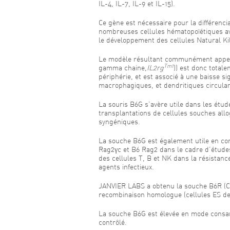
IL-4, IL-7, IL-9 et IL-15).
Ce gène est nécessaire pour la différencia
nombreuses cellules hématopoïétiques a
le développement des cellules Natural Kil
Le modèle résultant communément appelé
Tm1
gamma chaine,
IL2rg
)) est donc total
périphérie, et est associé à une baisse si
macrophagiques, et dendritiques circula
La souris B6G s’avère utile dans les étud
transplantations de cellules souches all
syngéniques.
La souche B6G est également utile en co
Rag2γc et B6 Rag2 dans le cadre d’études
des cellules T, B et NK dans la résistanc
agents infectieux.
JANVIER LABS a obtenu la souche B6R (
recombinaison homologue (cellules ES de
La souche B6G est élevée en mode consan
contrôlé.