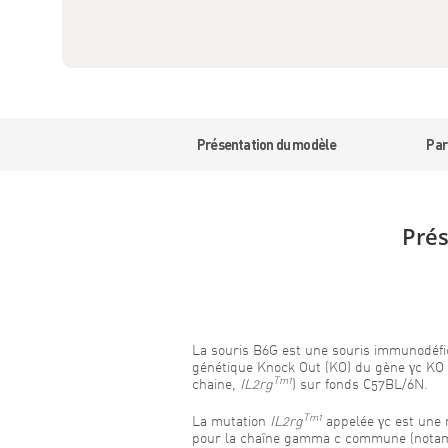
Présentation du modèle
Par
Prés
La souris B6G est une souris immunodéfi
génétique Knock Out (KO) du gène γc KO 
Tm1
chaine,
IL2rg
) sur fonds C57BL/6N.
Tm1
La mutation
IL2rg
appelée γc est une
pour la chaîne gamma c commune (notamm