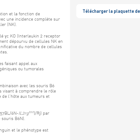
Télécharger la plaquette 
tion et la fonction de
vec une incidence complète sur
ler (NK).
 γc KO (Interleukin 2 receptor
ement dépourvu de cellules NK en
gnificative du nombre de cellules
ntes.
es faisant appel aux
ogéniques ou tumorales
mbinaison avec les souris B6
 visant à comprendre le rôle
e de l’hôte aux tumeurs et
tm1
C57BL/6N-
IL2rg
)/Rj) par
 souris B6N).
guin et le phénotype est