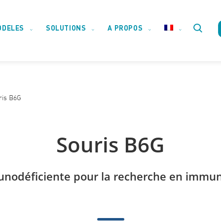
ODELES
SOLUTIONS
A PROPOS
Toggle
website
ris B6G
search
Souris B6G
unodéficiente pour la recherche en immun