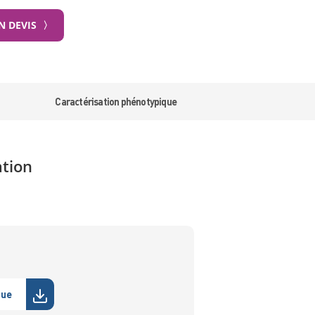
 DEVIS
〉
Caractérisation phénotypique
ation
que