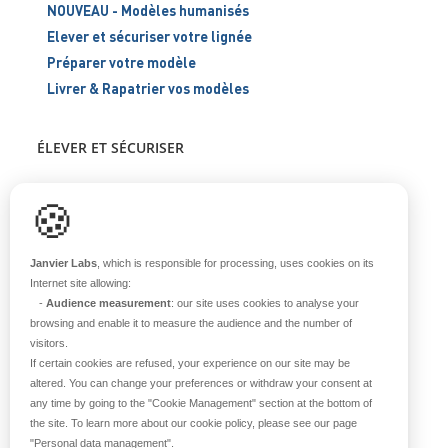
NOUVEAU - Modèles humanisés
Elever et sécuriser votre lignée
Préparer votre modèle
Livrer & Rapatrier vos modèles
ÉLEVER ET SÉCURISER
Support scientifique
🍪
Blog
FAQ
Janvier Labs
, which is responsible for processing, uses cookies on its
Internet site allowing:
-
Audience measurement
: our site uses cookies to analyse your
À PROPOS
browsing and enable it to measure the audience and the number of
visitors.
Notre histoire
If certain cookies are refused, your experience on our site may be
Nos équipes
altered. You can change your preferences or withdraw your consent at
any time by going to the
"Cookie Management"
section at the bottom of
Nos valeurs
the site. To learn more about our cookie policy, please see our page
Notre site
"Personal data management"
.