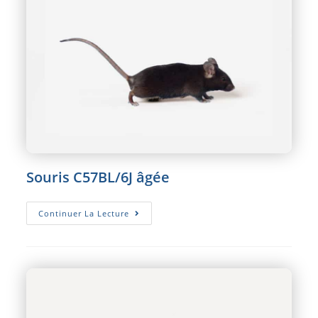
Souris C57BL/6J âgée
Souris
Continuer La Lecture
C57BL/6J
Âgée