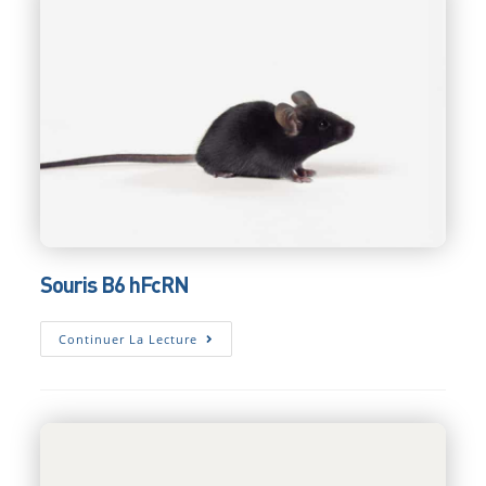
Souris B6 hFcRN
Souris
Continuer La Lecture
B6
HFcRN