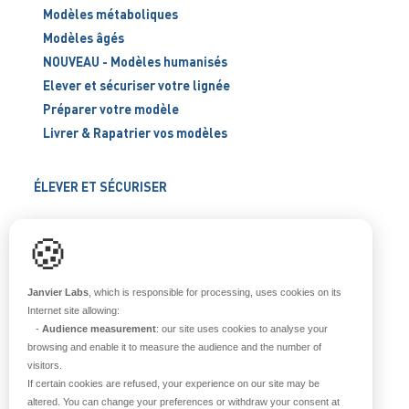
Modèles métaboliques
Modèles âgés
NOUVEAU - Modèles humanisés
Elever et sécuriser votre lignée
Préparer votre modèle
Livrer & Rapatrier vos modèles
ÉLEVER ET SÉCURISER
Support scientifique
🍪
Blog
FAQ
Janvier Labs
, which is responsible for processing, uses cookies on its
Internet site allowing:
-
Audience measurement
: our site uses cookies to analyse your
À PROPOS
browsing and enable it to measure the audience and the number of
visitors.
Notre histoire
If certain cookies are refused, your experience on our site may be
Nos équipes
altered. You can change your preferences or withdraw your consent at