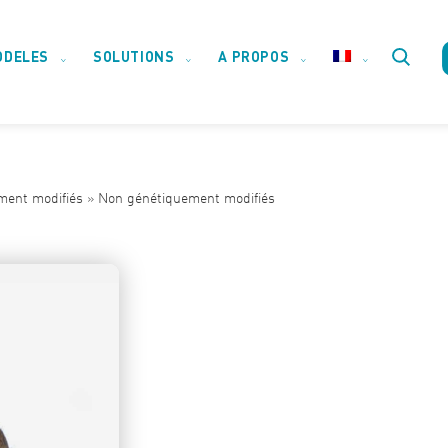
ODELES
SOLUTIONS
A PROPOS
Toggle
website
ment modifiés
»
Non génétiquement modifiés
search