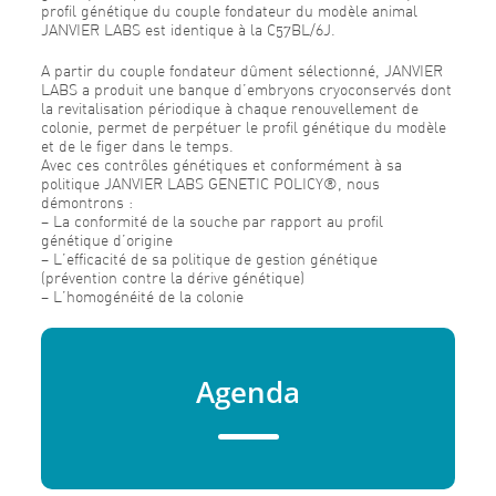
profil génétique du couple fondateur du modèle animal
JANVIER LABS est identique à la C57BL/6J.
A partir du couple fondateur dûment sélectionné, JANVIER
LABS a produit une banque d’embryons cryoconservés dont
la revitalisation périodique à chaque renouvellement de
colonie, permet de perpétuer le profil génétique du modèle
et de le figer dans le temps.
Avec ces contrôles génétiques et conformément à sa
politique JANVIER LABS GENETIC POLICY®, nous
démontrons :
– La conformité de la souche par rapport au profil
génétique d’origine
– L’efficacité de sa politique de gestion génétique
(prévention contre la dérive génétique)
– L’homogénéité de la colonie
Agenda