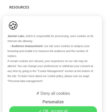
RESOURCES
Scientific support
🍪
Blog
Q&A
Janvier Labs
, which is responsible for processing, uses cookies on its
Internet site allowing:
-
Audience measurement
: our site uses cookies to analyse your
ABOUT US
browsing and enable it to measure the audience and the number of
visitors.
Historical overview
If certain cookies are refused, your experience on our site may be
Our teams
altered. You can change your preferences or withdraw your consent at
any time by going to the
"Cookie Management"
section at the bottom of
Values
the site. To learn more about our cookie policy, please see our page
Our breeding site
"Personal data management"
.
Certifications
Careers
Deny all cookies
Contact
Personalize
©2019 Janvier Labs –
Legal Mentions
–
Privacy Policy
–
OK, accept all